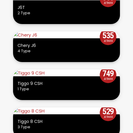
JUTAAN
J6T
2 Type
535
JUTAAN
Chery J6
4 Type
749
JUTAAN
Tiggo 9 CSH
1 Type
529
JUTAAN
Tiggo 8 CSH
3 Type