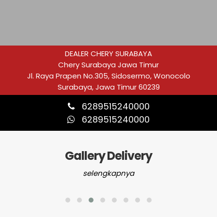
DEALER CHERY SURABAYA
Chery Surabaya Jawa Timur
Jl. Raya Prapen No.305, Sidosermo, Wonocolo
Surabaya, Jawa Timur 60239
6289515240000
6289515240000
Gallery Delivery
selengkapnya