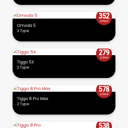
352
JUTAAN
Omoda 5
3 Type
279
JUTAAN
Tiggo 5X
2 Type
578
JUTAAN
Tiggo 8 Pro Max
2 Type
538