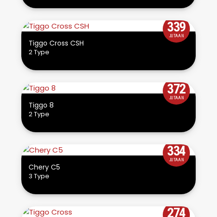
339
JUTAAN
Tiggo Cross CSH
2 Type
372
JUTAAN
Tiggo 8
2 Type
334
JUTAAN
Chery C5
3 Type
274