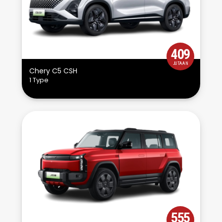
409
JUTAAN
Chery C5 CSH
1 Type
555