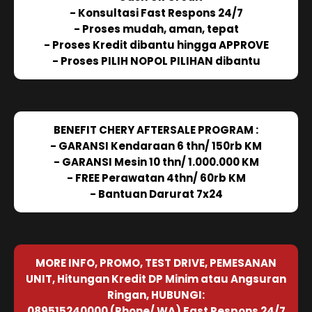
- Konsultasi Fast Respons 24/7
- Proses mudah, aman, tepat
- Proses Kredit dibantu hingga APPROVE
- Proses PILIH NOPOL PILIHAN dibantu
BENEFIT CHERY AFTERSALE PROGRAM :
- GARANSI Kendaraan 6 thn/ 150rb KM
- GARANSI Mesin 10 thn/ 1.000.000 KM
- FREE Perawatan 4thn/ 60rb KM
- Bantuan Darurat 7x24
MORE INFO, PROMO, TEST DRIVE, PEMESANAN
UNIT, Hitungan Kredit DP Minim atau Angsuran
Ringan, HUBUNGI:
089515240000 (Phone/ WA) Fast Respons 24/7