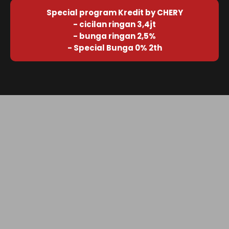
Special program Kredit by CHERY
- cicilan ringan 3,4jt
- bunga ringan 2,5%
- Special Bunga 0% 2th